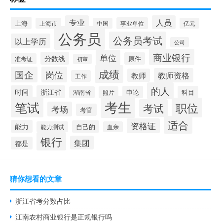
专业
人员
上海
事业单位
上海市
中国
亿元
公务员
公务员考试
以上学历
公司
商业银行
单位
分数线
原件
准考证
初审
成绩
国企
岗位
教师资格
教师
工作
的人
时间
浙江省
申论
科目
湖南省
照片
考生
笔试
职位
考试
考场
考官
适合
资格证
能力
自己的
能力测试
血亲
银行
集团
都是
猜你想看的文章
浙江省考分数占比
江南农村商业银行是正规银行吗