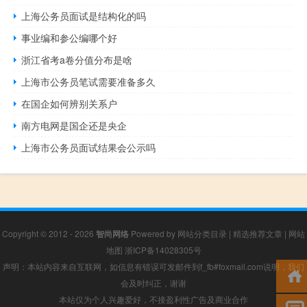
上海公务员面试是结构化的吗
事业编和参公编哪个好
浙江省考a卷分值分布是啥
上海市公务员笔试需要准备多久
在国企如何辨别关系户
南方电网是国企还是央企
上海市公务员面试结果会公示吗
Copyright © 2012 - 2026
智尚网络
Powered by
网站分类目录
|
精选推荐文章
|
网站
地图
浙ICP备14028305号
声明：本站内容来自互联网，如信息有错误可发邮件到f_fb#foxmail.com说明，我们
会及时纠正，谢谢
本站仅为个人兴趣爱好，不接盈利性广告及商业合作