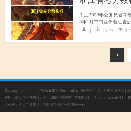
浙江2023年公务员省考笔
3年1月中旬登录浙江省公
zj
10-23
51
1
Copyright © 2012 - 2026
智尚网络
Powered by
网站分类目录
|
精选推荐文章
|
网
声明：本站内容来自互联网，如信息有错误可发邮件到f_fb#foxmail.com说明
本站仅为个人兴趣爱好，不接盈利性广告及商业合作