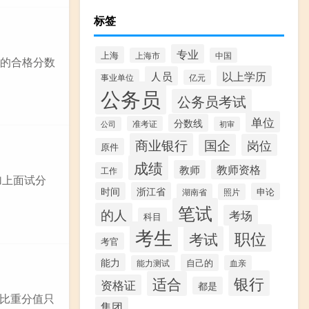
标签
专业
上海
上海市
中国
位的合格分数
以上学历
人员
事业单位
亿元
公务员
公务员考试
单位
分数线
准考证
公司
初审
商业银行
国企
岗位
原件
成绩
教师资格
教师
工作
加上面试分
时间
浙江省
申论
湖南省
照片
笔试
的人
考场
科目
考生
职位
考试
考官
能力
自己的
能力测试
血亲
银行
适合
资格证
都是
个比重分值只
集团