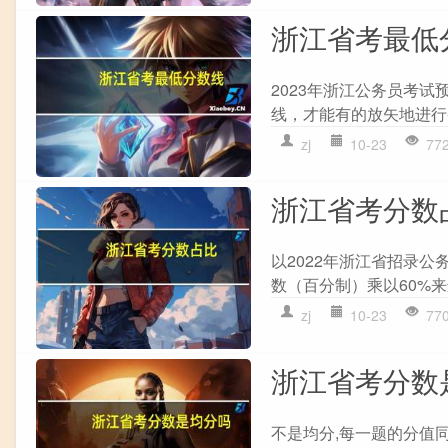
浙江省考最低
2023年浙江公务员考试
线，才能有的放矢地进行备
zj
10-23
77
浙江省考分数
以2022年浙江省招录
数（百分制）乘以60%来
zj
10-23
77
浙江省考分数
不是均分,每一题的分值