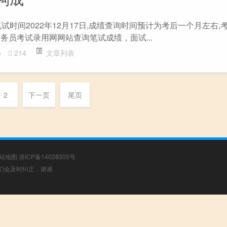
试时间2022年12月17日,成绩查询时间预计为考后一个月左右,考
务员考试录用网网站查询笔试成绩，面试...
5
214
文章列表
2
下一页
尾页
站地图
浙ICP备14028305号
，我们会及时纠正，谢谢