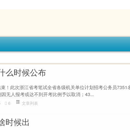
什么时候公布
已结束！此次浙江省考笔试全省各级机关单位计划招考公务员7351
划因无人报考或达不到开考比例予以取消；43...
5
6
文章列表
啥时候出