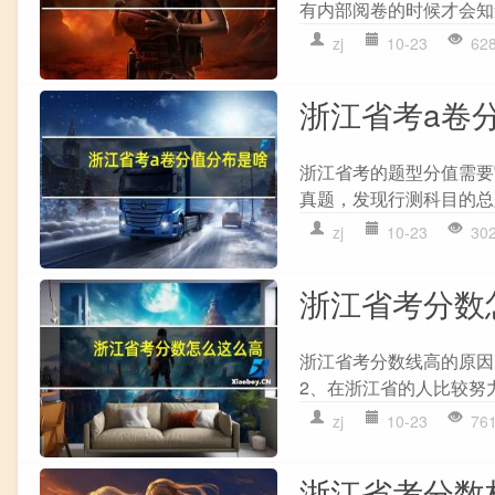
有内部阅卷的时候才会知道
zj
10-23
62
浙江省考a卷
浙江省考的题型分值需要
真题，发现行测科目的总题
zj
10-23
30
浙江省考分数
浙江省考分数线高的原因
2、在浙江省的人比较努力
zj
10-23
76
浙江省考分数