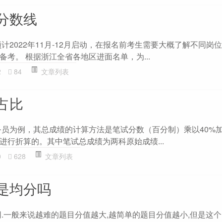
分数线
预计2022年11月-12月启动，在报名前考生需要大概了解不同岗
考。 根据浙江全省各地区进面名单，为...
2
84
文章列表
占比
公务员为例，其总成绩的计算方法是笔试分数（百分制）乘以40%
进行折算的。其中笔试总成绩为两科原始成绩...
0
628
文章列表
是均分吗
同.一般来说越难的题目分值越大,越简单的题目分值越小,但是这