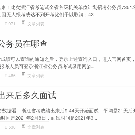
已结束！此次浙江省考笔试全省各级机关单位计划招考公务员7351
划因无人报考或达不到开考比例予以取消；43...
1
971
文章列表
公务员在哪查
省考成绩可以查询的通知之后，登录上述查询入口，进入官网首页
考人员可登录浙江省公务员考试录用网(g...
6
466
文章列表
出来后多久面试
年历史数据看，浙江省考成绩出来后9-44天开始面试，平均是21天
间是2021年2月8日，面试时间是2021年3...
9
530
文章列表