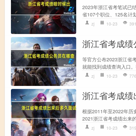
2023年浙江省考笔试
省107个职位、125名计
zj
10-23
39
浙江省考成绩
等官方公布2023浙江
就能找到成绩查询入口。报
zj
10-23
77
浙江省考成绩
根据2011年至2022
2021浙江省考成绩出来的时
zj
10-23
31