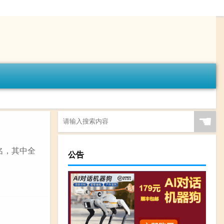
☚
名，其中全
公告