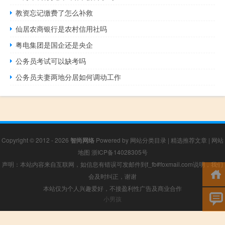
教资忘记缴费了怎么补救
仙居农商银行是农村信用社吗
粤电集团是国企还是央企
公务员考试可以缺考吗
公务员夫妻两地分居如何调动工作
Copyright © 2012 - 2026
智尚网络
Powered by
网站分类目录
|
精选推荐文章
|
网站
地图
浙ICP备14028305号
声明：本站内容来自互联网，如信息有错误可发邮件到f_fb#foxmail.com说明，我们
会及时纠正，谢谢
本站仅为个人兴趣爱好，不接盈利性广告及商业合作
小男孩