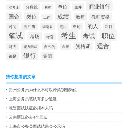
商业银行
单位
分数线
原件
准考证
初审
成绩
国企
岗位
教师资格
教师
工作
的人
时间
浙江省
申论
科目
湖南省
照片
考生
笔试
职位
考试
考场
考官
适合
资格证
能力
自己的
能力测试
血亲
银行
集团
都是
猜你想看的文章
贵州公务员为什么不可以跨类别选岗位
上海公务员笔试有多少道题
教资面试认证必须本人吗
云南丽江必去4个景点
上海市公务员面试结果会公示吗