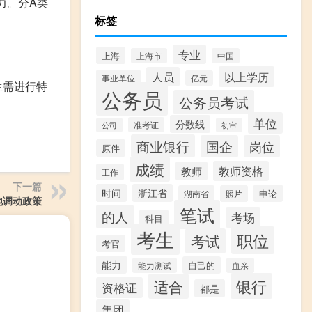
力。分A类
标签
专业
上海
上海市
中国
以上学历
人员
事业单位
亿元
生需进行特
公务员
公务员考试
单位
分数线
准考证
公司
初审
商业银行
国企
岗位
原件
成绩
教师资格
教师
工作
下一篇
时间
浙江省
申论
湖南省
照片
地调动政策
笔试
的人
考场
科目
考生
职位
考试
考官
能力
自己的
能力测试
血亲
银行
适合
资格证
都是
集团