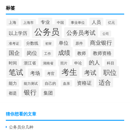
标签
专业
人员
上海
事业单位
上海市
中国
亿元
公务员
公务员考试
以上学历
公司
商业银行
单位
分数线
原件
准考证
初审
成绩
国企
岗位
教师资格
教师
工作
的人
时间
浙江省
申论
科目
湖南省
照片
考生
笔试
职位
考试
考场
考官
适合
资格证
能力
自己的
能力测试
血亲
银行
集团
都是
猜你想看的文章
公务员分几种