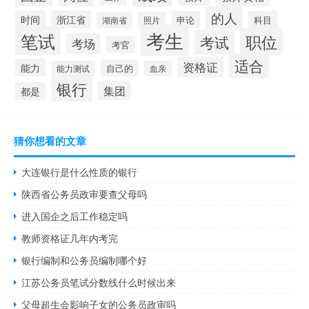
的人
时间
浙江省
申论
科目
湖南省
照片
考生
笔试
职位
考试
考场
考官
适合
资格证
能力
自己的
能力测试
血亲
银行
集团
都是
猜你想看的文章
大连银行是什么性质的银行
陕西省公务员政审要查父母吗
进入国企之后工作稳定吗
教师资格证几年内考完
银行编制和公务员编制哪个好
江苏公务员笔试分数线什么时候出来
父母超生会影响子女的公务员政审吗