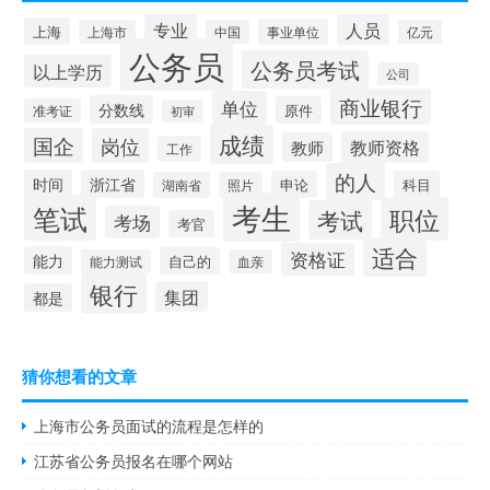
专业
人员
上海
事业单位
上海市
中国
亿元
公务员
公务员考试
以上学历
公司
商业银行
单位
分数线
原件
准考证
初审
成绩
国企
岗位
教师资格
教师
工作
的人
时间
浙江省
申论
科目
湖南省
照片
考生
笔试
职位
考试
考场
考官
适合
资格证
能力
自己的
能力测试
血亲
银行
集团
都是
猜你想看的文章
上海市公务员面试的流程是怎样的
江苏省公务员报名在哪个网站