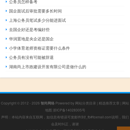
公务员怎样备考
国企面试后审批需要多长时间
上海公务员笔试多少分能进面试
去国企好还是考编好些
华润置地是央企还是国企
小学体育老师资格证需要什么条件
公务员有没有可能被辞退
湖南尚上市政建设开发有限公司是做什么的
Copyright © 2012 - 2026
智尚网络
Powered by
网站分类目录
|
精选推荐文章
|
网站
地图
浙ICP备14028305号
声明：本站内容来自互联网，如信息有错误可发邮件到f_fb#foxmail.com说明，我们
会及时纠正，谢谢