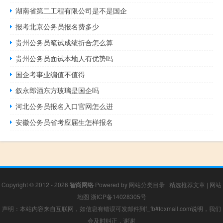
湖南省第二工程有限公司是不是国企
报考北京公务员报名费多少
贵州公务员笔试成绩折合怎么算
贵州公务员面试本地人有优势吗
国企考事业编值不值得
叙永郎酒东方玻璃是国企吗
河北公务员报名入口官网怎么进
安徽公务员省考应届生怎样报名
Copyright © 2012 - 2026
智尚网络
Powered by
网站分类目录
|
精选推荐文章
|
网站
地图
浙ICP备14028305号
声明：本站内容来自互联网，如信息有错误可发邮件到f_fb#foxmail.com说明，我们
会及时纠正，谢谢