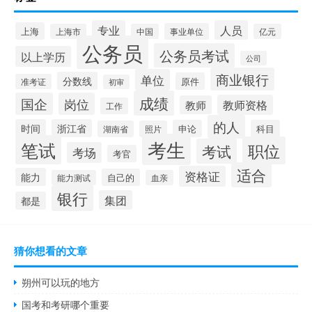
专业
人员
上海
事业单位
上海市
中国
亿元
公务员
公务员考试
以上学历
公司
商业银行
单位
分数线
原件
准考证
初审
成绩
国企
岗位
教师资格
教师
工作
的人
时间
浙江省
申论
科目
湖南省
照片
考生
笔试
职位
考试
考场
考官
适合
资格证
能力
自己的
能力测试
血亲
银行
集团
都是
猜你想看的文章
朔州可以玩的地方
国考和考研哪个重要